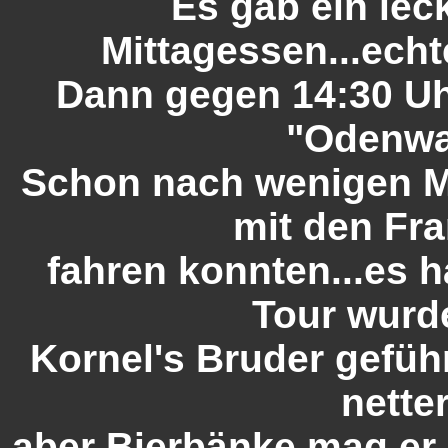
Es gab ein le
Mittagessen...echt
Dann gegen 14:30 Uhr
"Odenwa
Schon nach wenigen Me
mit den Fr
fahren konnten...es 
Tour wurd
Kornel's Bruder geführt
nette
aber Bierbänke mag er 